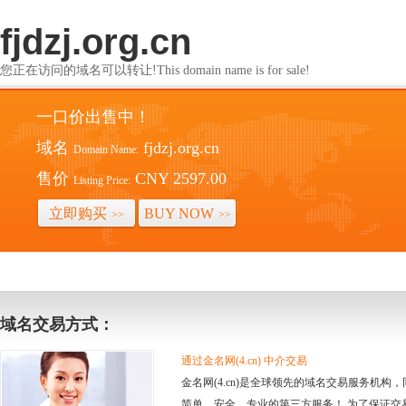
fjdzj.org.cn
您正在访问的域名可以转让!This domain name is for sale!
一口价出售中！
域名
fjdzj.org.cn
Domain Name:
售价
CNY 2597.00
Listing Price:
立即购买
BUY NOW
>>
>>
域名交易方式：
通过金名网(4.cn) 中介交易
金名网(4.cn)是全球领先的域名交易服务机
简单、安全、专业的第三方服务！ 为了保证交