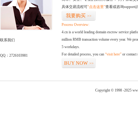
具体交易流程可
“点击这里”
查看或咨询support@
我要购买
>>
Process Overview:
4.cn is a world leading domain escrow service plat
million RMB transaction volume every year. We promi
联系我们
5 workdays.
For detailed process, you can
“visit here”
or contact
QQ：2726103981
BUY NOW
>>
Copyright © 1998 -2025 www